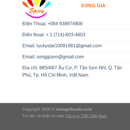
SONG GIA
Điện Thoại: +084 938974906
Điện thoại: + 1 (714)-603-4603
Email:
luckystar10091981@gmail.com
Email:
songgiavn@gmail.com
Địa chỉ: 985/49/7 Âu Cơ, P. Tân Sơn Nhì, Q. Tân
Phú, Tp. Hồ Chí Minh, Việt Nam
Copyright 2026 ©
vietagrifoods.com
Tư vấn và thiết kế web
Công ty TNC Việt Nam