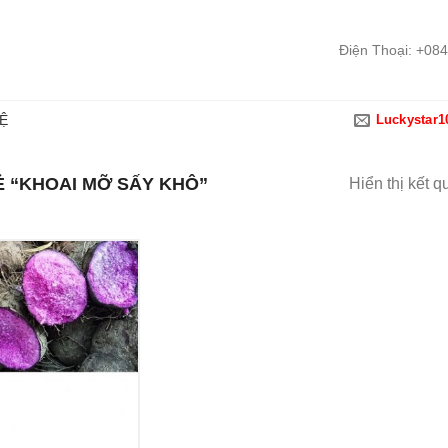
Điện Thoại: +08
HỆ
Luckystar
 “KHOAI MỠ SẤY KHÔ”
Hiển thị kết q