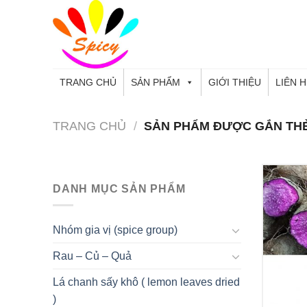
Skip
to
content
TRANG CHỦ
SẢN PHẨM
GIỚI THIỆU
LIÊN 
TRANG CHỦ
/
SẢN PHẨM ĐƯỢC GẮN THẺ
DANH MỤC SẢN PHẨM
Nhóm gia vị (spice group)
Rau – Củ – Quả
Lá chanh sấy khô ( lemon leaves dried
+
)