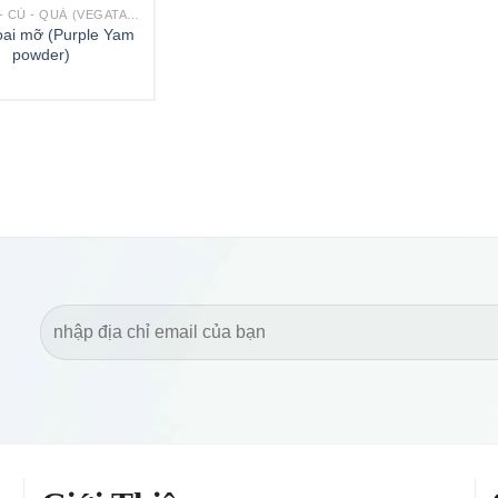
BỘT RAU- CỦ - QUẢ (VEGATABLE POWDERS)
oai mỡ (Purple Yam
powder)