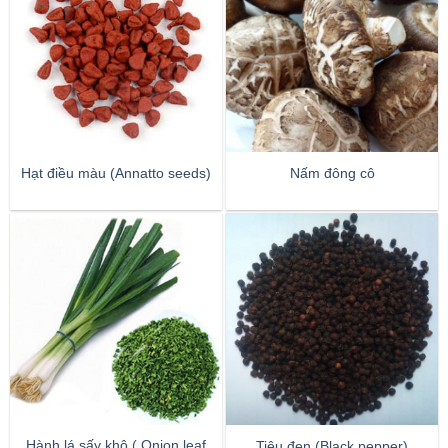
Hạt điều màu (Annatto seeds)
Nấm đông cô
Hành lá sấy khô ( Onion leaf
Tiêu đen (Black pepper)