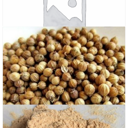
Bột vỏ măng cụt ( mangosteen shell powder)