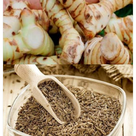
Bột rau thì là ( Dill leaves dried )
Củ riềng (Galangal)