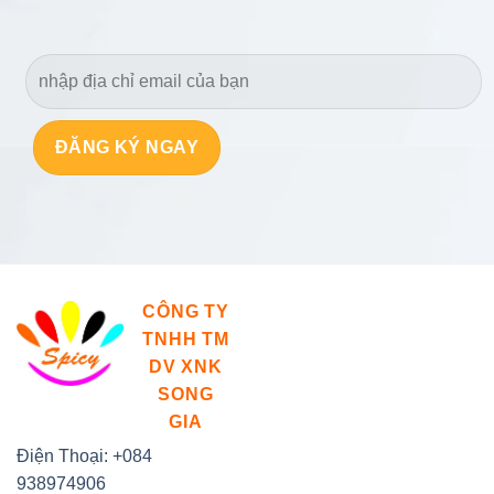
Hạt sen (Lotus seeds)
CÔNG TY
TNHH TM
DV XNK
SONG
GIA
Điện Thoại: +084
938974906