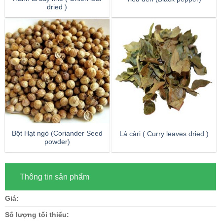
dried )
Bột Hạt ngò (Coriander Seed
Lá càri ( Curry leaves dried )
powder)
Thông tin sản phẩm
Giá:
Số lượng tối thiểu: