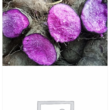
Lá càri ( Curry leaves dried )
Bột Khoai mỡ (Purple Yam powder)