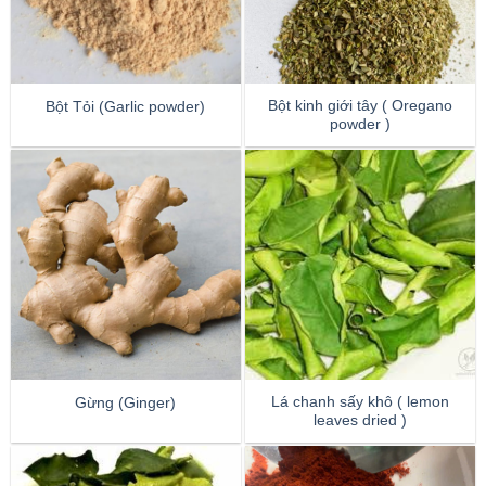
Bột kinh giới tây ( Oregano
Bột Tỏi (Garlic powder)
powder )
Lá chanh sấy khô ( lemon
Gừng (Ginger)
leaves dried )