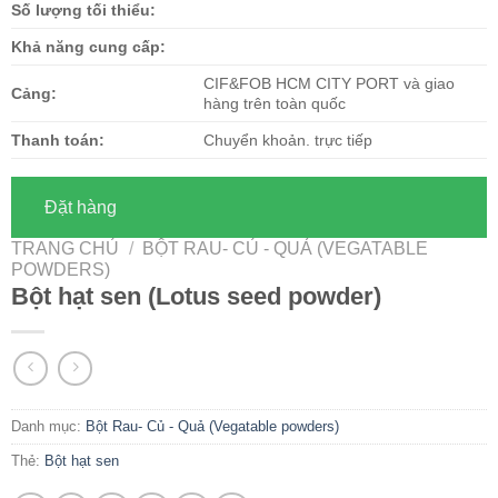
Số lượng tối thiểu:
Khả năng cung cấp:
CIF&FOB HCM CITY PORT và giao
Cảng:
hàng trên toàn quốc
Thanh toán:
Chuyển khoản. trực tiếp
Đặt hàng
TRANG CHỦ
/
BỘT RAU- CỦ - QUẢ (VEGATABLE
POWDERS)
Bột hạt sen (Lotus seed powder)
Danh mục:
Bột Rau- Củ - Quả (Vegatable powders)
Thẻ:
Bột hạt sen