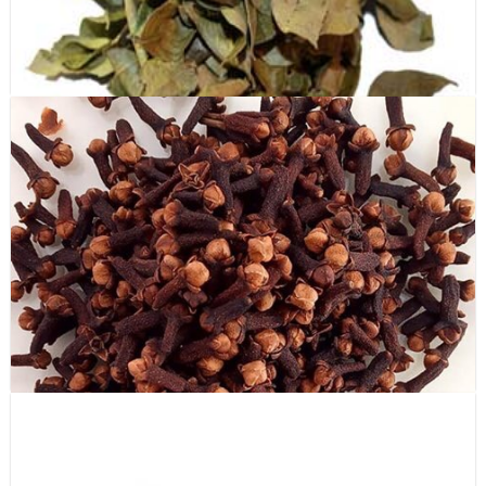
Lá càri ( Curry leaves dried )