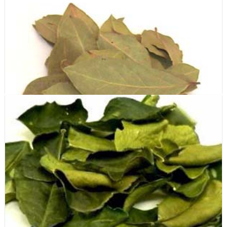
Nụ đinh hương (Whole clove)
Lá nguyệt quế (Bay leaves)