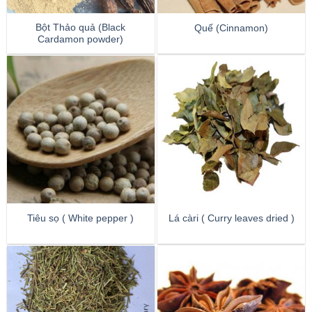
Bột Thảo quả (Black
Quế (Cinnamon)
Cardamon powder)
Tiêu sọ ( White pepper )
Lá càri ( Curry leaves dried )