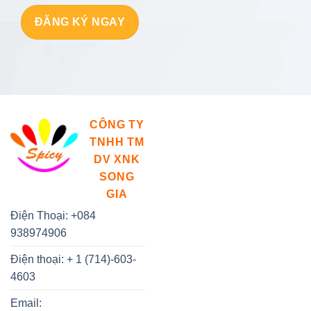
CÔNG TY
TNHH TM
DV XNK
SONG
GIA
Điện Thoại: +084
938974906
Điện thoại: + 1 (714)-603-
4603
Email: