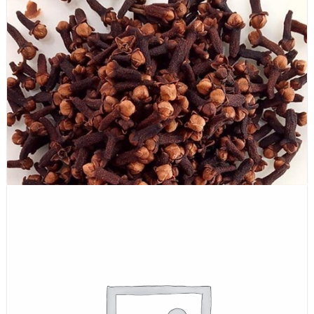
Bột Củ hành (Onion powder)
Nụ đinh hương (Whole clove)