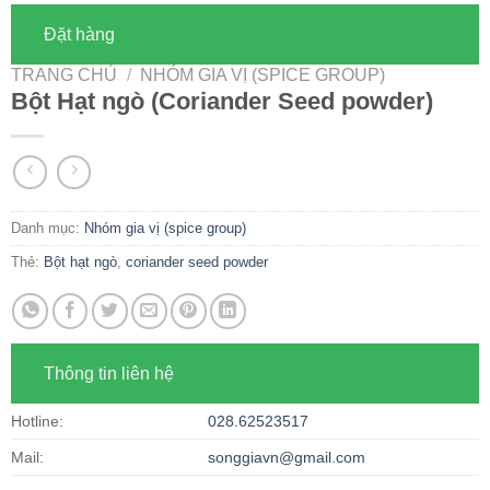
Đặt hàng
TRANG CHỦ
/
NHÓM GIA VỊ (SPICE GROUP)
Bột Hạt ngò (Coriander Seed powder)
Danh mục:
Nhóm gia vị (spice group)
Thẻ:
Bột hạt ngò
,
coriander seed powder
Thông tin liên hệ
Hotline:
028.62523517
Mail:
songgiavn@gmail.com