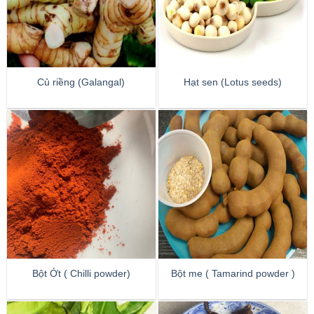
Củ riềng (Galangal)
Hạt sen (Lotus seeds)
Bột Ớt ( Chilli powder)
Bột me ( Tamarind powder )