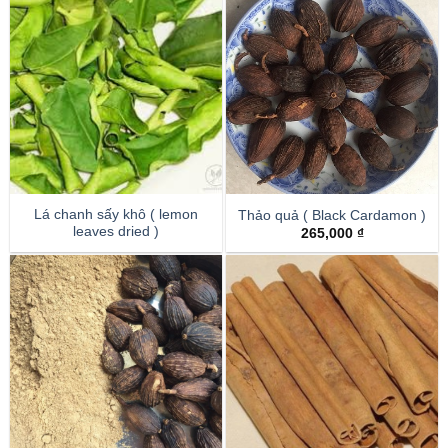
Lá chanh sấy khô ( lemon
Thảo quả ( Black Cardamon )
leaves dried )
265,000
₫