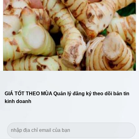
Húng quế khô ( Basil )
GIÁ TỐT THEO MÙA Quản lý đăng ký theo dõi bản tin
kinh doanh
Củ riềng (Galangal)