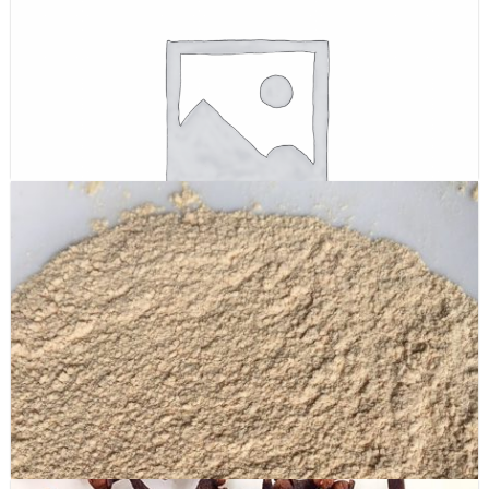
Lá chanh sấy khô ( lemon leaves dried )
Bột củ mài, Bột hoài sơn ( Chinese yam powder )