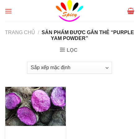
Skip
to
content
TRANG CHỦ
/
SẢN PHẨM ĐƯỢC GẮN THẺ “PURPLE
YAM POWDER”
LỌC