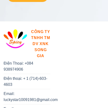
CÔNG TY
TNHH TM
DV XNK
SONG
GIA
Điện Thoại: +084
938974906
Điện thoại: + 1 (714)-603-
4603
Email:
luckystar10091981@gmail.com